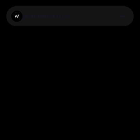
Wondermatic.Co
W