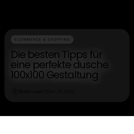
ECOMMERCE & SHOPPING
Die besten Tipps für
eine perfekte dusche
100x100 Gestaltung
Scott Lucas
Dec 26, 2025
S